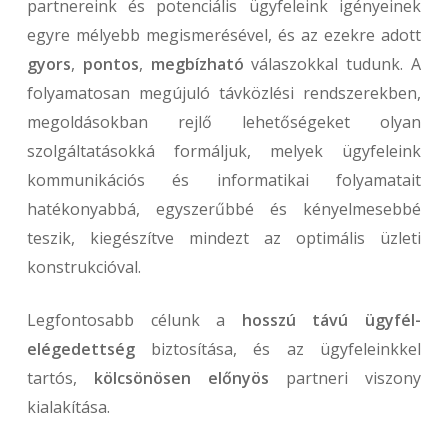
partnereink és potenciális ügyfeleink igényeinek
egyre mélyebb megismerésével, és az ezekre adott
gyors
,
pontos
,
megbízható
válaszokkal tudunk. A
folyamatosan megújuló távközlési rendszerekben,
megoldásokban rejlő lehetőségeket olyan
szolgáltatásokká formáljuk, melyek ügyfeleink
kommunikációs és informatikai folyamatait
hatékonyabbá, egyszerűbbé és kényelmesebbé
teszik, kiegészítve mindezt az optimális üzleti
konstrukcióval.
Legfontosabb célunk a
hosszú távú ügyfél-
elégedettség
biztosítása, és az ügyfeleinkkel
tartós,
kölcsönösen előnyös
partneri viszony
kialakítása.