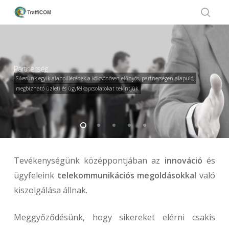
Skip
to
sear
Close
main
Menu
content
Partnerség
Sikerünk egyik alappillérének a kölcsönösen előnyös, partnerségen alapuló,
megbízható üzleti és ügyfélkapcsolatokat tekintjük.
Tevékenységünk középpontjában az
i
nnováció
és
ügyfeleink
telekommunikációs megoldásokkal
való
kiszolgálása állnak.
Meggyőződésünk, hogy sikereket elérni csakis